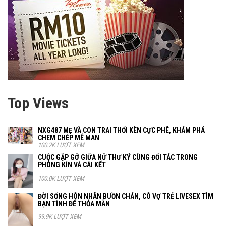
Top Views
NXG487 MẸ VÀ CON TRAI THỔI KÈN CỰC PHÊ, KHÁM PHÁ
CHEM CHÉP MÊ MAN
100.2K LƯỢT XEM
CUỘC GẶP GỠ GIỮA NỮ THƯ KÝ CÙNG ĐỐI TÁC TRONG
PHÒNG KÍN VÀ CÁI KẾT
100.0K LƯỢT XEM
ĐỜI SỐNG HÔN NHÂN BUỒN CHÁN, CÔ VỢ TRẺ LIVESEX TÌM
BẠN TÌNH ĐỂ THỎA MÃN
99.9K LƯỢT XEM