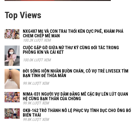
Top Views
NXG487 MẸ VÀ CON TRAI THỔI KÈN CỰC PHÊ, KHÁM PHÁ
CHEM CHÉP MÊ MAN
100.2K LƯỢT XEM
CUỘC GẶP GỠ GIỮA NỮ THƯ KÝ CÙNG ĐỐI TÁC TRONG
PHÒNG KÍN VÀ CÁI KẾT
100.0K LƯỢT XEM
ĐỜI SỐNG HÔN NHÂN BUỒN CHÁN, CÔ VỢ TRẺ LIVESEX TÌM
BẠN TÌNH ĐỂ THỎA MÃN
99.9K LƯỢT XEM
NIMA-031 NGƯỜI VỢ DÂM ĐÃNG MÊ CẶC BỰ LÉN LÚT QUAN
HỆ CÙNG BẠN THÂN CỦA CHỒNG
99.9K LƯỢT XEM
OKB-162 TRỞ THÀNH NÔ LỆ PHỤC VỤ TÌNH DỤC CHO ÔNG BỐ
BIẾN THÁI
99.8K LƯỢT XEM