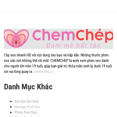
Clip sex nhanh HD với nội dung táo bạo và hấp dẫn. Những thước phim
sex sắc nét không thể rời mắt. CHEMCHEP là web xem phim sex dành
cho người lớn trên 19 tuổi, giúp bạn giải trí, thỏa mãn sinh lý, dưới 19 tuổi
xin vui lòng quay ra.
chemchep.cc
Danh Mục Khác
Gái Gọi Sài Gòn
Masage Kích Dục
Phim Sex Gay