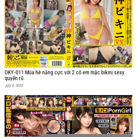
OKY-011 Mùa hè nắng cực với 2 cô em mặc bikini sexy
quyến rũ
July 9, 2025