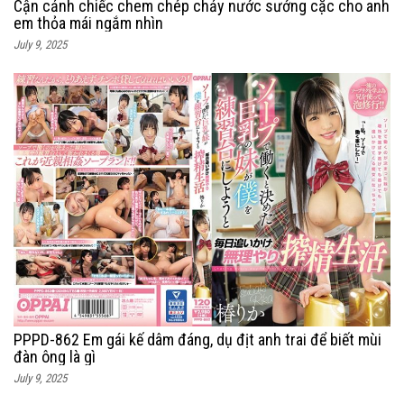
Cận cảnh chiếc chem chép chảy nước sướng cặc cho anh
em thỏa mái ngắm nhìn
July 9, 2025
PPPD-862 Em gái kế dâm đáng, dụ địt anh trai để biết mùi
đàn ông là gì
July 9, 2025