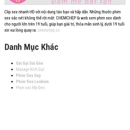
Clip sex nhanh HD với nội dung táo bạo và hấp dẫn. Những thước phim
sex sắc nét không thể rời mắt. CHEMCHEP là web xem phim sex dành
cho người lớn trên 19 tuổi, giúp bạn giải trí, thỏa mãn sinh lý, dưới 19 tuổi
xin vui lòng quay ra.
chemchep.cc
Danh Mục Khác
Gái Gọi Sài Gòn
Masage Kích Dục
Phim Sex Gay
Phim Sex Lesbian
Phim sex Mỹ Đen