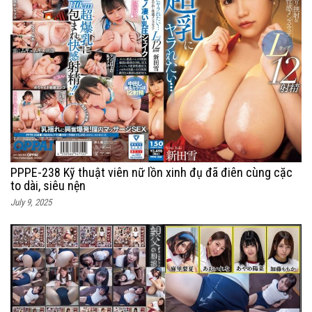
PPPE-238 Kỹ thuật viên nữ lồn xinh đụ đã điên cùng cặc
to dài, siêu nện
July 9, 2025