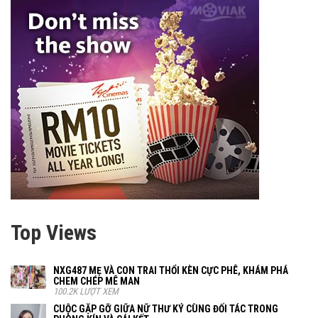
Top Views
NXG487 MẸ VÀ CON TRAI THỔI KÈN CỰC PHÊ, KHÁM PHÁ
CHEM CHÉP MÊ MAN
100.2K LƯỢT XEM
CUỘC GẶP GỠ GIỮA NỮ THƯ KÝ CÙNG ĐỐI TÁC TRONG