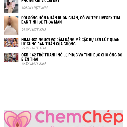
PHÒNG KÍN VÀ CÁI KẾT
100.0K LƯỢT XEM
ĐỜI SỐNG HÔN NHÂN BUỒN CHÁN, CÔ VỢ TRẺ LIVESEX TÌM
BẠN TÌNH ĐỂ THỎA MÃN
99.9K LƯỢT XEM
NIMA-031 NGƯỜI VỢ DÂM ĐÃNG MÊ CẶC BỰ LÉN LÚT QUAN
HỆ CÙNG BẠN THÂN CỦA CHỒNG
99.9K LƯỢT XEM
OKB-162 TRỞ THÀNH NÔ LỆ PHỤC VỤ TÌNH DỤC CHO ÔNG BỐ
BIẾN THÁI
99.8K LƯỢT XEM