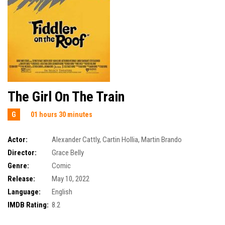
The Girl On The Train
G
01 hours 30 minutes
Actor:
Alexander Cattly
,
Cartin Hollia
,
Martin Brando
Director:
Grace Belly
Genre:
Comic
Release:
May 10, 2022
Language:
English
IMDB Rating:
8.2