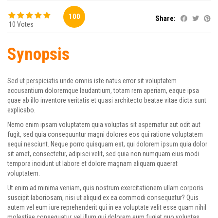
100
Share:
10 Votes
Synopsis
Sed ut perspiciatis unde omnis iste natus error sit voluptatem
accusantium doloremque laudantium, totam rem aperiam, eaque ipsa
quae ab illo inventore veritatis et quasi architecto beatae vitae dicta sunt
explicabo.
Nemo enim ipsam voluptatem quia voluptas sit aspernatur aut odit aut
fugit, sed quia consequuntur magni dolores eos qui ratione voluptatem
sequi nesciunt. Neque porro quisquam est, qui dolorem ipsum quia dolor
sit amet, consectetur, adipisci velit, sed quia non numquam eius modi
tempora incidunt ut labore et dolore magnam aliquam quaerat
voluptatem.
Ut enim ad minima veniam, quis nostrum exercitationem ullam corporis
suscipit laboriosam, nisi ut aliquid ex ea commodi consequatur? Quis
autem vel eum iure reprehenderit qui in ea voluptate velit esse quam nihil
molestiae consequatur, vel illum qui dolorem eum fugiat quo voluptas