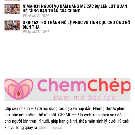
NIMA-031 NGƯỜI VỢ DÂM ĐÃNG MÊ CẶC BỰ LÉN LÚT QUAN
HỆ CÙNG BẠN THÂN CỦA CHỒNG
99.9K LƯỢT XEM
OKB-162 TRỞ THÀNH NÔ LỆ PHỤC VỤ TÌNH DỤC CHO ÔNG BỐ
BIẾN THÁI
99.8K LƯỢT XEM
Clip sex nhanh HD với nội dung táo bạo và hấp dẫn. Những thước phim
sex sắc nét không thể rời mắt. CHEMCHEP là web xem phim sex dành
cho người lớn trên 19 tuổi, giúp bạn giải trí, thỏa mãn sinh lý, dưới 19 tuổi
xin vui lòng quay ra.
chemchep.cc