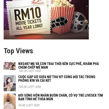
Top Views
NXG487 MẸ VÀ CON TRAI THỔI KÈN CỰC PHÊ, KHÁM PHÁ
CHEM CHÉP MÊ MAN
100.2K LƯỢT XEM
CUỘC GẶP GỠ GIỮA NỮ THƯ KÝ CÙNG ĐỐI TÁC TRONG
PHÒNG KÍN VÀ CÁI KẾT
100.0K LƯỢT XEM
ĐỜI SỐNG HÔN NHÂN BUỒN CHÁN, CÔ VỢ TRẺ LIVESEX TÌM
BẠN TÌNH ĐỂ THỎA MÃN
99.9K LƯỢT XEM