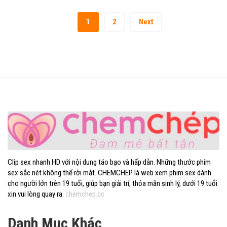
1
2
Next
Clip sex nhanh HD với nội dung táo bạo và hấp dẫn. Những thước phim
sex sắc nét không thể rời mắt. CHEMCHEP là web xem phim sex dành
cho người lớn trên 19 tuổi, giúp bạn giải trí, thỏa mãn sinh lý, dưới 19 tuổi
xin vui lòng quay ra.
chemchep.cc
Danh Mục Khác