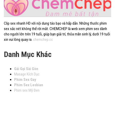
Clip sex nhanh HD với nội dung táo bạo và hấp dẫn. Những thước phim
sex sắc nét không thể rời mắt. CHEMCHEP là web xem phim sex dành
cho người lớn trên 19 tuổi, giúp bạn giải trí, thỏa mãn sinh lý, dưới 19 tuổi
xin vui lòng quay ra.
chemchep.cc
Danh Mục Khác
Gái Gọi Sài Gòn
Masage Kích Dục
Phim Sex Gay
Phim Sex Lesbian
Phim sex Mỹ Đen