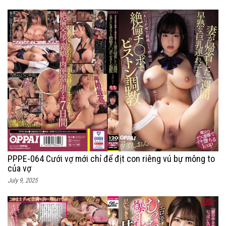
PPPE-064 Cưới vợ mới chỉ để địt con riêng vú bự mông to
của vợ
July 9, 2025