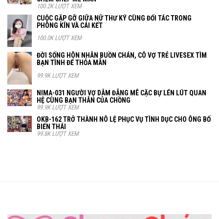
100.2K LƯỢT XEM
CUỘC GẶP GỠ GIỮA NỮ THƯ KÝ CÙNG ĐỐI TÁC TRONG
PHÒNG KÍN VÀ CÁI KẾT
100.0K LƯỢT XEM
ĐỜI SỐNG HÔN NHÂN BUỒN CHÁN, CÔ VỢ TRẺ LIVESEX TÌM
BẠN TÌNH ĐỂ THỎA MÃN
99.9K LƯỢT XEM
NIMA-031 NGƯỜI VỢ DÂM ĐÃNG MÊ CẶC BỰ LÉN LÚT QUAN
HỆ CÙNG BẠN THÂN CỦA CHỒNG
99.9K LƯỢT XEM
OKB-162 TRỞ THÀNH NÔ LỆ PHỤC VỤ TÌNH DỤC CHO ÔNG BỐ
BIẾN THÁI
99.8K LƯỢT XEM