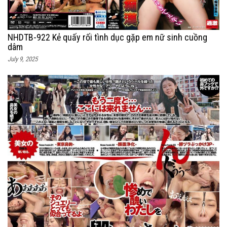
NHDTB-922 Kẻ quấy rối tình dục gặp em nữ sinh cuồng
dâm
July 9, 2025