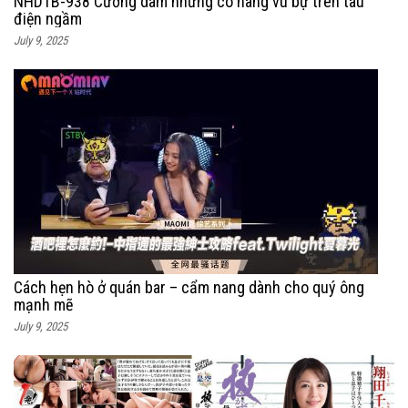
NHDTB-938 Cưỡng dâm những cô nàng vú bự trên tàu
điện ngầm
July 9, 2025
Cách hẹn hò ở quán bar – cẩm nang dành cho quý ông
mạnh mẽ
July 9, 2025