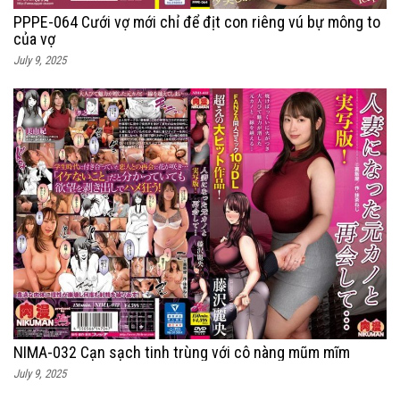
PPPE-064 Cưới vợ mới chỉ để địt con riêng vú bự mông to
của vợ
July 9, 2025
NIMA-032 Cạn sạch tinh trùng với cô nàng mũm mĩm
July 9, 2025