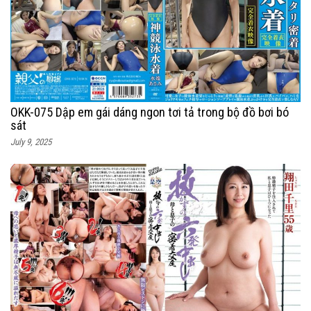
OKK-075 Dập em gái dáng ngon tơi tả trong bộ đồ bơi bó
sát
July 9, 2025