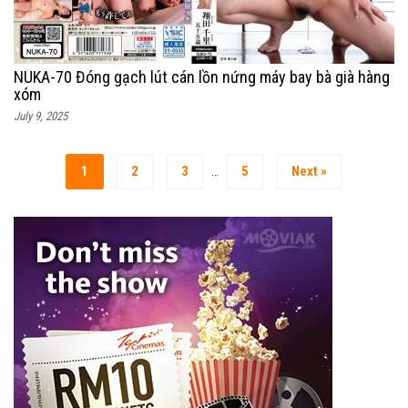
NUKA-70 Đóng gạch lút cán lồn nứng máy bay bà già hàng
xóm
July 9, 2025
1
2
3
5
Next »
…