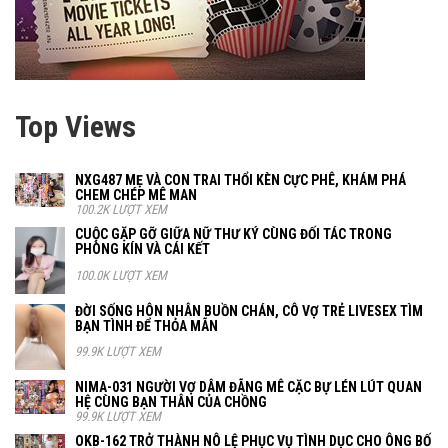
Top Views
NXG487 MẸ VÀ CON TRAI THỔI KÈN CỰC PHÊ, KHÁM PHÁ
CHEM CHÉP MÊ MAN
100.2K LƯỢT XEM
CUỘC GẶP GỠ GIỮA NỮ THƯ KÝ CÙNG ĐỐI TÁC TRONG
PHÒNG KÍN VÀ CÁI KẾT
100.0K LƯỢT XEM
ĐỜI SỐNG HÔN NHÂN BUỒN CHÁN, CÔ VỢ TRẺ LIVESEX TÌM
BẠN TÌNH ĐỂ THỎA MÃN
99.9K LƯỢT XEM
NIMA-031 NGƯỜI VỢ DÂM ĐÃNG MÊ CẶC BỰ LÉN LÚT QUAN
HỆ CÙNG BẠN THÂN CỦA CHỒNG
99.9K LƯỢT XEM
OKB-162 TRỞ THÀNH NÔ LỆ PHỤC VỤ TÌNH DỤC CHO ÔNG BỐ