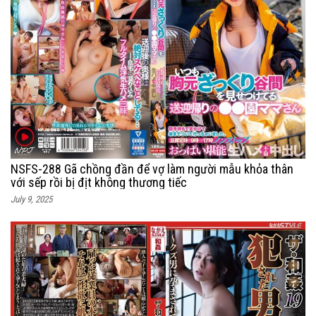
NSFS-288 Gã chồng đần để vợ làm người mẫu khỏa thân
với sếp rồi bị địt không thương tiếc
July 9, 2025