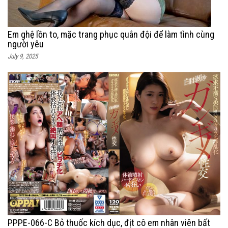
Em ghệ lồn to, mặc trang phục quân đội để làm tình cùng
người yêu
July 9, 2025
PPPE-066-C Bỏ thuốc kích dục, địt cô em nhân viên bất