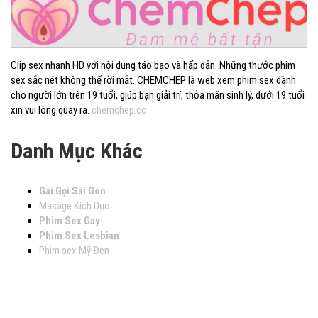
Clip sex nhanh HD với nội dung táo bạo và hấp dẫn. Những thước phim
sex sắc nét không thể rời mắt. CHEMCHEP là web xem phim sex dành
cho người lớn trên 19 tuổi, giúp bạn giải trí, thỏa mãn sinh lý, dưới 19 tuổi
xin vui lòng quay ra.
chemchep.cc
Danh Mục Khác
Gái Gọi Sài Gòn
Masage Kích Dục
Phim Sex Gay
Phim Sex Lesbian
Phim sex Mỹ Đen