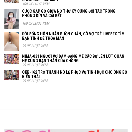
100.2K LƯỢT XEM
CUỘC GẶP GỠ GIỮA NỮ THƯ KÝ CÙNG ĐỐI TÁC TRONG
PHÒNG KÍN VÀ CÁI KẾT
100.0K LƯỢT XEM
ĐỜI SỐNG HÔN NHÂN BUỒN CHÁN, CÔ VỢ TRẺ LIVESEX TÌM
BẠN TÌNH ĐỂ THỎA MÃN
99.9K LƯỢT XEM
NIMA-031 NGƯỜI VỢ DÂM ĐÃNG MÊ CẶC BỰ LÉN LÚT QUAN
HỆ CÙNG BẠN THÂN CỦA CHỒNG
99.9K LƯỢT XEM
OKB-162 TRỞ THÀNH NÔ LỆ PHỤC VỤ TÌNH DỤC CHO ÔNG BỐ
BIẾN THÁI
99.8K LƯỢT XEM