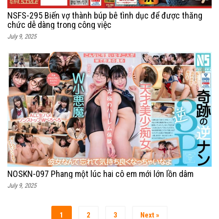
NSFS-295 Biến vợ thành búp bê tình dục để được thăng
chức dễ dàng trong công việc
July 9, 2025
NOSKN-097 Phang một lúc hai cô em mới lớn lồn dâm
July 9, 2025
1
2
3
Next »