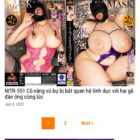
NITR-551 Cô nàng vú bự bị bắt quan hệ tình dục với hai gã
đàn ông cùng lúc
July 9, 2025
1
2
Next »