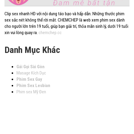
Clip sex nhanh HD với nội dung táo bạo và hấp dẫn. Những thước phim
sex sắc nét không thể rời mắt. CHEMCHEP là web xem phim sex dành
cho người lớn trên 19 tuổi, giúp bạn giải trí, thỏa mãn sinh lý, dưới 19 tuổi
xin vui lòng quay ra.
chemchep.cc
Danh Mục Khác
Gái Gọi Sài Gòn
Masage Kích Dục
Phim Sex Gay
Phim Sex Lesbian
Phim sex Mỹ Đen