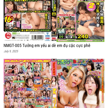
NMGT-005 Tưởng em yếu ai dè em đụ cặc cực phê
July 9, 2025