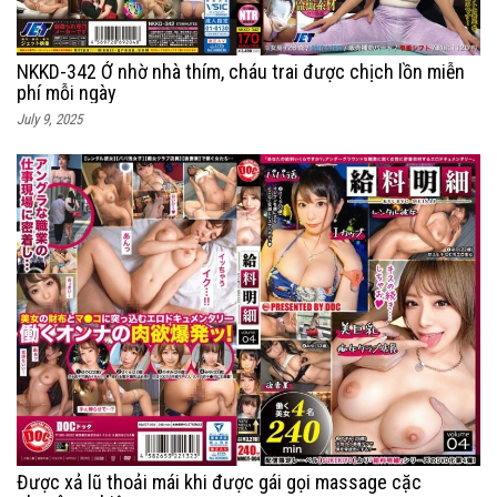
NKKD-342 Ở nhờ nhà thím, cháu trai được chịch lồn miễn
phí mỗi ngày
July 9, 2025
Được xả lũ thoải mái khi được gái gọi massage cặc