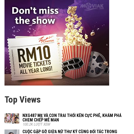
Top Views
NXG487 MẸ VÀ CON TRAI THỔI KÈN CỰC PHÊ, KHÁM PHÁ
CHEM CHÉP MÊ MAN
100.2K LƯỢT XEM
CUỘC GẶP GỠ GIỮA NỮ THƯ KÝ CÙNG ĐỐI TÁC TRONG