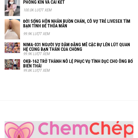
PHÒNG KÍN VÀ CÁI KẾT
100.0K LƯỢT XEM
ĐỜI SỐNG HÔN NHÂN BUỒN CHÁN, CÔ VỢ TRẺ LIVESEX TÌM
BẠN TÌNH ĐỂ THỎA MÃN
99.9K LƯỢT XEM
NIMA-031 NGƯỜI VỢ DÂM ĐÃNG MÊ CẶC BỰ LÉN LÚT QUAN
HỆ CÙNG BẠN THÂN CỦA CHỒNG
99.9K LƯỢT XEM
OKB-162 TRỞ THÀNH NÔ LỆ PHỤC VỤ TÌNH DỤC CHO ÔNG BỐ
BIẾN THÁI
99.8K LƯỢT XEM