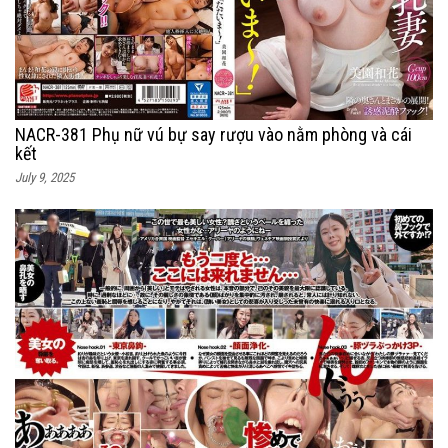
NACR-381 Phụ nữ vú bự say rượu vào nằm phòng và cái
kết
July 9, 2025