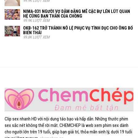
99.9K LƯỢT XEM
NIMA-031 NGƯỜI VỢ DÂM ĐÃNG MÊ CẶC BỰ LÉN LÚT QUAN
HỆ CÙNG BẠN THÂN CỦA CHỒNG
99.9K LƯỢT XEM
OKB-162 TRỞ THÀNH NÔ LỆ PHỤC VỤ TÌNH DỤC CHO ÔNG BỐ
BIẾN THÁI
99.8K LƯỢT XEM
Clip sex nhanh HD với nội dung táo bạo và hấp dẫn. Những thước phim
sex sắc nét không thể rời mắt. CHEMCHEP là web xem phim sex dành
cho người lớn trên 19 tuổi, giúp bạn giải trí, thỏa mãn sinh lý, dưới 19 tuổi