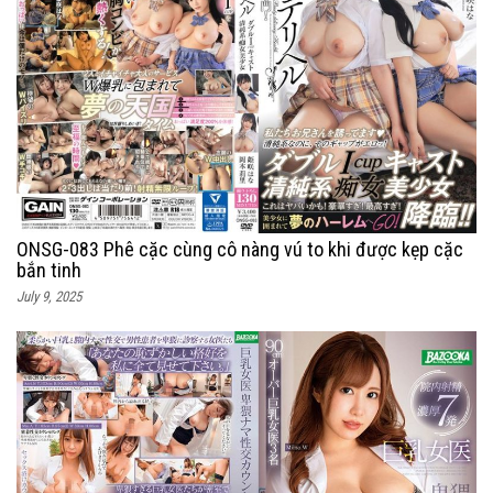
ONSG-083 Phê cặc cùng cô nàng vú to khi được kẹp cặc
bắn tinh
July 9, 2025