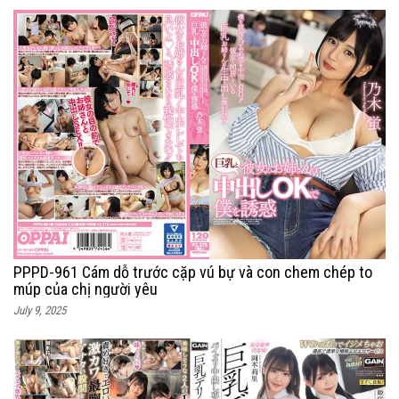
PPPD-961 Cám dỗ trước cặp vú bự và con chem chép to
múp của chị người yêu
July 9, 2025