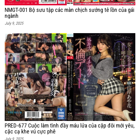
NMGT-001 Bộ sưu tập các màn chịch sướng tê lồn của gái
ngành
July 9, 2025
PRED-677 Cuộc làm tình đầy máu lửa của cặp đôi mới yêu,
cặc cạ khe vú cực phê
July 9, 2025