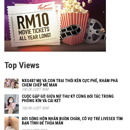
Top Views
NXG487 MẸ VÀ CON TRAI THỔI KÈN CỰC PHÊ, KHÁM PHÁ
CHEM CHÉP MÊ MAN
100.2K LƯỢT XEM
CUỘC GẶP GỠ GIỮA NỮ THƯ KÝ CÙNG ĐỐI TÁC TRONG
PHÒNG KÍN VÀ CÁI KẾT
100.0K LƯỢT XEM
ĐỜI SỐNG HÔN NHÂN BUỒN CHÁN, CÔ VỢ TRẺ LIVESEX TÌM
BẠN TÌNH ĐỂ THỎA MÃN