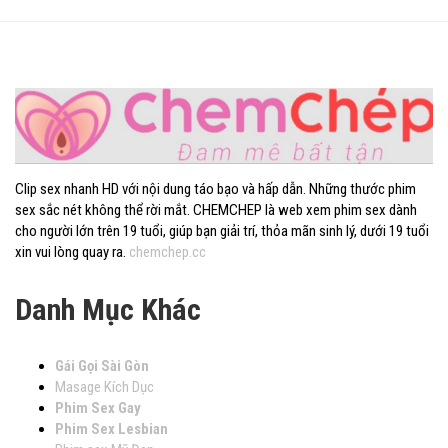
Clip sex nhanh HD với nội dung táo bạo và hấp dẫn. Những thước phim
sex sắc nét không thể rời mắt. CHEMCHEP là web xem phim sex dành
cho người lớn trên 19 tuổi, giúp bạn giải trí, thỏa mãn sinh lý, dưới 19 tuổi
xin vui lòng quay ra.
chemchep.cc
Danh Mục Khác
Gái Gọi Sài Gòn
Masage Kích Dục
Phim Sex Gay
Phim Sex Lesbian