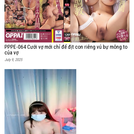
PPPE-064 Cưới vợ mới chỉ để địt con riêng vú bự mông to
của vợ
July 9, 2025