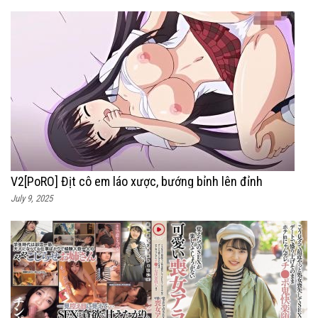
V2[PoRO] Địt cô em láo xược, bướng bỉnh lên đỉnh
July 9, 2025