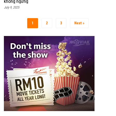
không ngừng
July 9, 2025
1
2
3
Next »