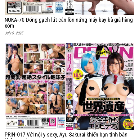
NUKA-70 Đóng gạch lút cán lồn nứng máy bay bà già hàng
xóm
July 9, 2025
PRIN-017 Với nội y sexy, Ayu Sakurai khiến bạn tình bắn