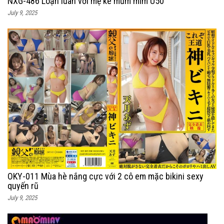
NXG-486 Loạn luân với mẹ ké mũm mĩm U50
July 9, 2025
OKY-011 Mùa hè nắng cực với 2 cô em mặc bikini sexy
quyến rũ
July 9, 2025