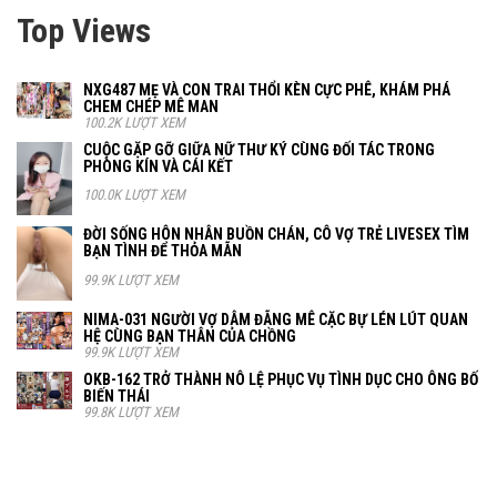
Top Views
NXG487 MẸ VÀ CON TRAI THỔI KÈN CỰC PHÊ, KHÁM PHÁ
CHEM CHÉP MÊ MAN
100.2K LƯỢT XEM
CUỘC GẶP GỠ GIỮA NỮ THƯ KÝ CÙNG ĐỐI TÁC TRONG
PHÒNG KÍN VÀ CÁI KẾT
100.0K LƯỢT XEM
ĐỜI SỐNG HÔN NHÂN BUỒN CHÁN, CÔ VỢ TRẺ LIVESEX TÌM
BẠN TÌNH ĐỂ THỎA MÃN
99.9K LƯỢT XEM
NIMA-031 NGƯỜI VỢ DÂM ĐÃNG MÊ CẶC BỰ LÉN LÚT QUAN
HỆ CÙNG BẠN THÂN CỦA CHỒNG
99.9K LƯỢT XEM
OKB-162 TRỞ THÀNH NÔ LỆ PHỤC VỤ TÌNH DỤC CHO ÔNG BỐ
BIẾN THÁI
99.8K LƯỢT XEM