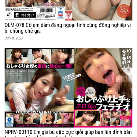
OLM-078 Cô em dâm đãng ngoại tình cùng đồng nghiệp vì
bị chồng chê già
July 9, 2025
NPRV-00110 Em gái bú cặc cực giỏi giúp bạn lên đỉnh bắn