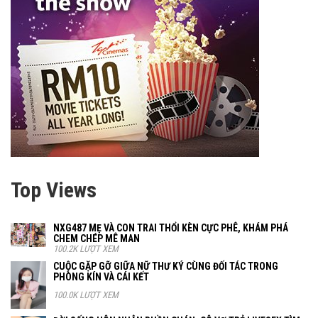
Top Views
NXG487 MẸ VÀ CON TRAI THỔI KÈN CỰC PHÊ, KHÁM PHÁ
CHEM CHÉP MÊ MAN
100.2K LƯỢT XEM
CUỘC GẶP GỠ GIỮA NỮ THƯ KÝ CÙNG ĐỐI TÁC TRONG
PHÒNG KÍN VÀ CÁI KẾT
100.0K LƯỢT XEM