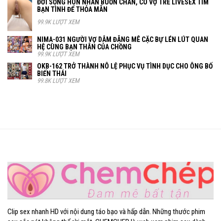
ĐỜI SỐNG HÔN NHÂN BUỒN CHÁN, CÔ VỢ TRẺ LIVESEX TÌM
BẠN TÌNH ĐỂ THỎA MÃN
99.9K LƯỢT XEM
NIMA-031 NGƯỜI VỢ DÂM ĐÃNG MÊ CẶC BỰ LÉN LÚT QUAN
HỆ CÙNG BẠN THÂN CỦA CHỒNG
99.9K LƯỢT XEM
OKB-162 TRỞ THÀNH NÔ LỆ PHỤC VỤ TÌNH DỤC CHO ÔNG BỐ
BIẾN THÁI
99.8K LƯỢT XEM
Clip sex nhanh HD với nội dung táo bạo và hấp dẫn. Những thước phim