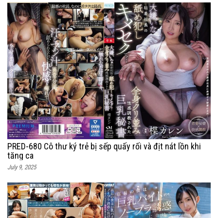
PRED-680 Cô thư ký trẻ bị sếp quấy rối và địt nát lồn khi
tăng ca
July 9, 2025