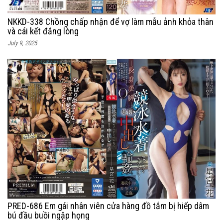
NKKD-338 Chồng chấp nhận để vợ làm mẫu ảnh khỏa thân
và cái kết đắng lòng
July 9, 2025
PRED-686 Em gái nhân viên cửa hàng đồ tắm bị hiếp dâm
bú đầu buồi ngập họng