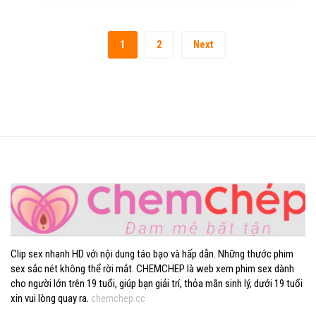
1
2
Next
Clip sex nhanh HD với nội dung táo bạo và hấp dẫn. Những thước phim
sex sắc nét không thể rời mắt. CHEMCHEP là web xem phim sex dành
cho người lớn trên 19 tuổi, giúp bạn giải trí, thỏa mãn sinh lý, dưới 19 tuổi
xin vui lòng quay ra.
chemchep.cc